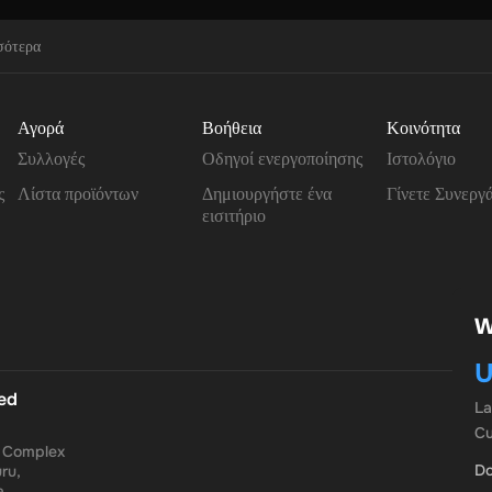
σότερα
Αγορά
Βοήθεια
Κοινότητα
Συλλογές
Οδηγοί ενεργοποίησης
Ιστολόγιο
ς
Λίστα προϊόντων
Δημιουργήστε ένα
Γίνετε Συνεργ
εισιτήριο
W
U
ted
L
Cu
a Complex
Do
ru,
a