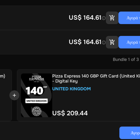
US$ 164.61
Αγορά 
US$ 164.61
Αγορά 
Bundle
1
of
3
om)
Pizza Express 140 GBP Gift Card (United 
- Digital Key
UNITED KINGDOM
US$ 209.44
Αγορ