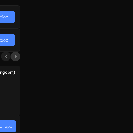
τώρα
τώρα
Kingdom)
ά τώρα