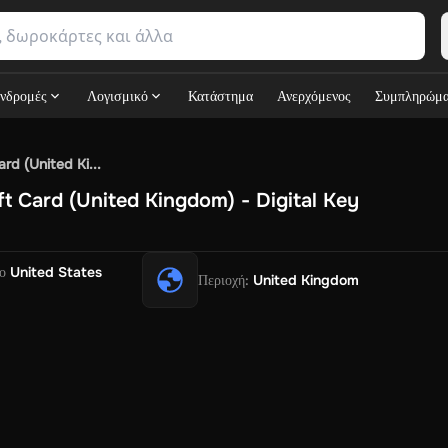
νδρομές
Λογισμικό
Κατάστημα
Ανερχόμενος
Συμπληρώμ
SN Games
GOG.com
Ubisoft Connect Games
Rockstar
View A
rd (United Ki...
ulation
Sports
Strategy
TPS
Massively Multiplayer
FPS
Hack & 
ft Card (United Kingdom) - Digital Key
Free Fire Diamonds
Fortnite V-Bucks
Minecraft: Minecoins P
y
View All
ouse Flipper
Planet Zoo
Age of Empires
View All
Silent Hill F
G
ο
United States
Περιοχή
:
United Kingdom
V Now
Game World
Thalia
JB HI-FI
IMVU
Rakuten Kobo
Leve
OS
Primark
Zalando
Christ
Intersport
Tchibo
Otto
Kaufland
Pen
h
Uber Eats
Coles
BWS
Dan Murphy's
Hey You
Rappi
McDonald'
t
Hotels.com
Uber
Webjet
TripGift
Accor
Flight Centre
Expedia
ings Family
Foot Locker
Macpac
Centauro
Netshoes
Gap
Fast
tik
Sephora
Blys
Endota
Nykaa
The Body Shop
Apollo Pharm
ib
Flexepin
Rewarble
CashtoCode
JCB Premo
GoCash
Obucks