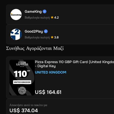
GameKing
Βαθμολογία πωλητή
4.2
Good2Play
Βαθμολογία πωλητή
3.8
Συνήθως Αγοράζονται Μαζί
Pizza Express 110 GBP Gift Card (United Kingd
- Digital Key
UNITED KINGDOM
US$ 164.61
Αποκτήστε αυτό το πακέτο για
US$ 374.04