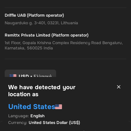
Driffle UAB (Platform operator)
Naugarduko g. 3-401, 03231, Lithuania
Remittx Private Limited (Platform operator)
1st Floor, Gopala Krishna Complex Residency Road Bengaluru,
Karnataka, 560025 India
USD
•
Ελληνικά
We have detected your
location as
Οροι και Προϋποθέσεις
United States
Πολιτική Απορρήτου
Πολιτική επιστροφής
Language
:
English
Προτιμήσεις συναίνεσης
Currency
:
United States Dollar
(US$)
ΠΩΛΉΘΗΚΕ ΑΠΌ FASTDELIVERYKEYS
Save
8
% with
Plus
ΠΡΟΚΕΙΜΕΝΗ ΠΡΟΣΦΟΡΑ