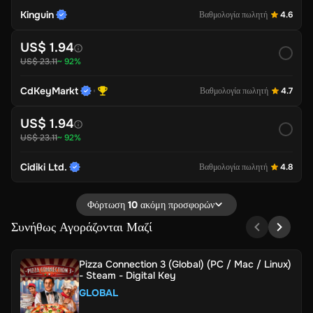
Kinguin
Βαθμολογία πωλητή
4.6
US$ 1.94
US$ 23.11
~ 92%
CdKeyMarkt
Βαθμολογία πωλητή
4.7
US$ 1.94
US$ 23.11
~ 92%
Cidiki Ltd.
Βαθμολογία πωλητή
4.8
Φόρτωση 10 ακόμη προσφορών
Συνήθως Αγοράζονται Μαζί
Pizza Connection 3 (Global) (PC / Mac / Linux)
- Steam - Digital Key
GLOBAL