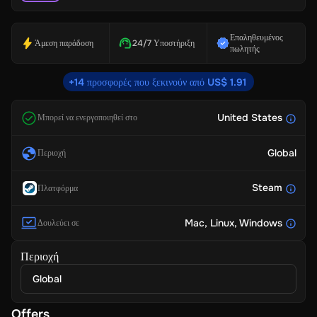
Επαληθευμένος
Άμεση παράδοση
24/7 Υποστήριξη
πωλητής
+14 προσφορές που ξεκινούν από US$ 1.91
United States
Μπορεί να ενεργοποιηθεί στο
Global
Περιοχή
Steam
Πλατφόρμα
Mac
, Linux
, Windows
Δουλεύει σε
Περιοχή
Global
Offers