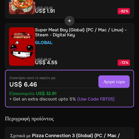
US$ 23.10
US$ 1.91
-
92
%
Super Meat Boy (Global) (PC / Mac / Linux) -
Steam - Digital Key
GLOBAL
US$ 16.17
US$ 4.55
-
72
%
Αποκτήστε αυτό το πακέτο για
Αγορά τώρα
US$ 6.46
Εξοικονομείτε US$ 32.81
+ Get an extra discount upto 5%
(Use Code FBT05)
Περιγραφή προϊόντος
Σχετικά με
Pizza Connection 3 (Global) (PC / Mac /