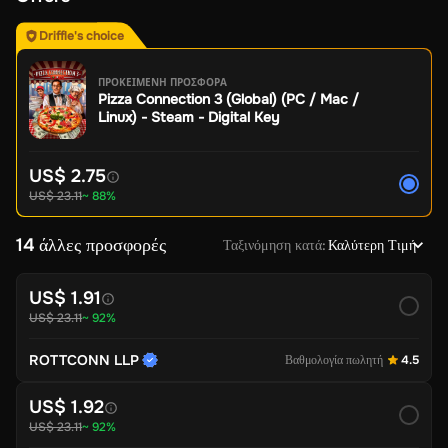
Driffle's choice
ΠΡΟΚΕΙΜΕΝΗ ΠΡΟΣΦΟΡΑ
Pizza Connection 3 (Global) (PC / Mac /
Linux) - Steam - Digital Key
US$ 2.75
US$ 23.11
~ 88%
14 άλλες προσφορές
Ταξινόμηση κατά
:
Καλύτερη Τιμή
US$ 1.91
US$ 23.11
~ 92%
ROTTCONN LLP
Βαθμολογία πωλητή
4.5
US$ 1.92
US$ 23.11
~ 92%