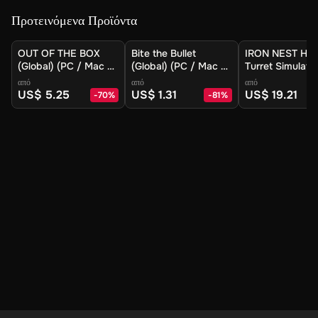
Προτεινόμενα Προϊόντα
OUT OF THE BOX
Bite the Bullet
IRON NEST He
(Global) (PC / Mac /
(Global) (PC / Mac /
Turret Simulato
Linux) - Steam -
Linux) - Steam -
(Europe) (PC) -
από
από
από
Digital Key
Digital Key
Steam - Digital
US$ 5.25
US$ 1.31
US$ 19.21
-
70
%
-
81
%