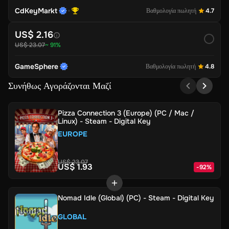
CdKeyMarkt
Βαθμολογία πωλητή
4.7
US$ 2.16
US$ 23.07
~ 91%
GameSphere
Βαθμολογία πωλητή
4.8
Συνήθως Αγοράζονται Μαζί
Pizza Connection 3 (Europe) (PC / Mac /
Linux) - Steam - Digital Key
EUROPE
US$ 23.07
US$ 1.93
-
92
%
Nomad Idle (Global) (PC) - Steam - Digital Key
GLOBAL