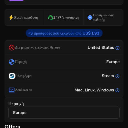
Επαληθευμένος
Άμεση παράδοση
24/7 Υποστήριξη
πωλητής
+3 προσφορές που ξεκινούν από US$ 1.93
United States
Δεν μπορεί να ενεργοποιηθεί στο
Europe
Περιοχή
Steam
Πλατφόρμα
Mac
, Linux
, Windows
Δουλεύει σε
Περιοχή
Europe
Offers