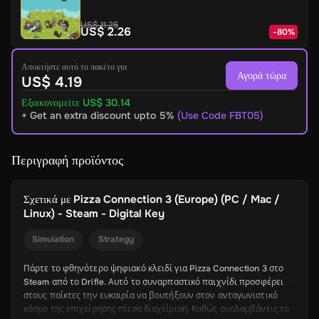
US$ 11.25
US$ 2.26
-
80
%
Αποκτήστε αυτό το πακέτο για
Αγορά τώρα
US$ 4.19
Εξοικονομείτε US$ 30.14
+ Get an extra discount upto 5%
(Use Code FBT05)
Περιγραφή προϊόντος
Σχετικά με
Pizza Connection 3 (Europe) (PC / Mac /
Linux) - Steam - Digital Key
Simulation
Strategy
Πάρτε το φθηνότερο ψηφιακό κλειδί για Pizza Connection 3 στο
Steam από το Drifle. Αυτό το συναρπαστικό παιχνίδι προσφέρει
στους παίκτες την ευκαιρία να βουτήξουν στον ανταγωνιστικό
κόσμο της επιχείρησης πίτσα διαχείριση. Καθώς αναλαμβάνεις το