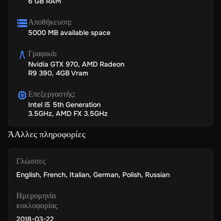
6 GB RAM
Αποθήκευση
:
5000 MB available space
Γραφικά
:
Nvidia GTX 970, AMD Radeon
R9 390, 4GB Vram
Επεξεργαστής
:
Intel i5 5th Generation
3.5GHz, AMD FX 3.5GHz
ΆΑλλες πληροφορίες
Γλώσσες
English
,
French
,
Italian
,
German
,
Polish
,
Russian
Ημερομηνία
κυκλοφορίας
2018-03-22