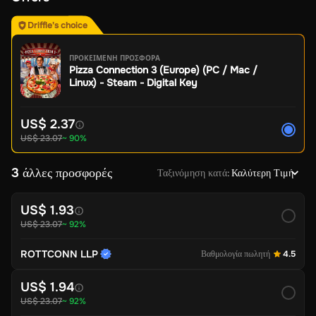
Driffle's choice
ΠΡΟΚΕΙΜΕΝΗ ΠΡΟΣΦΟΡΑ
Pizza Connection 3 (Europe) (PC / Mac /
Linux) - Steam - Digital Key
US$ 2.37
US$ 23.07
~ 90%
3 άλλες προσφορές
Ταξινόμηση κατά
:
Καλύτερη Τιμή
US$ 1.93
US$ 23.07
~ 92%
ROTTCONN LLP
Βαθμολογία πωλητή
4.5
US$ 1.94
US$ 23.07
~ 92%