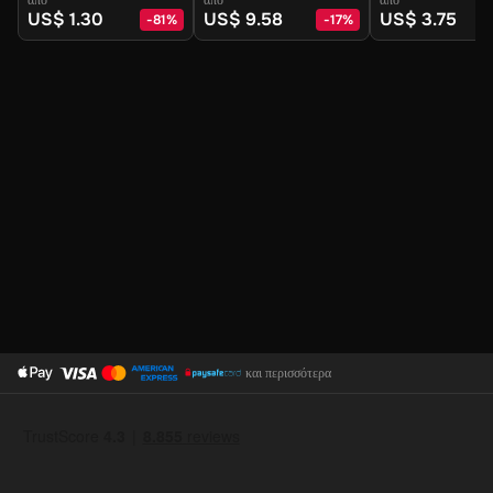
Digital Key
Digital Key
US$ 1.30
US$ 9.58
US$ 3.75
-
81
%
-
17
%
και περισσότερα