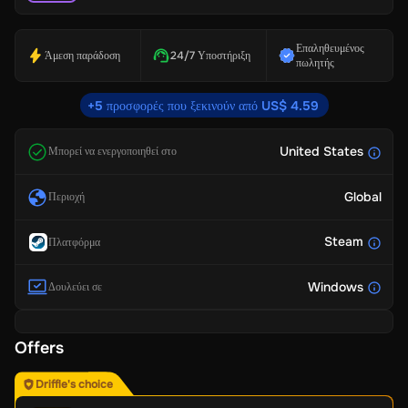
Επαληθευμένος
Άμεση παράδοση
24/7 Υποστήριξη
πωλητής
+5 προσφορές που ξεκινούν από US$ 4.59
United States
Μπορεί να ενεργοποιηθεί στο
Global
Περιοχή
Steam
Πλατφόρμα
Windows
Δουλεύει σε
Offers
Driffle's choice