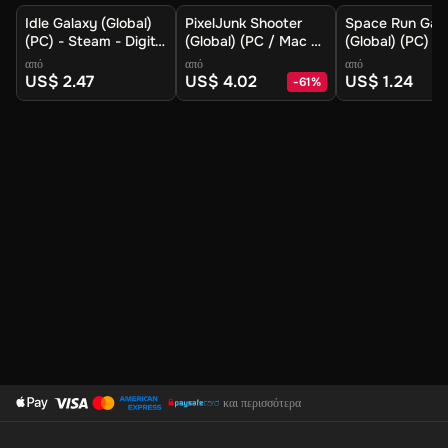
Idle Galaxy (Global)
PixelJunk Shooter
Space Run Gal
(PC) - Steam - Digital
(Global) (PC / Mac /
(Global) (PC) -
Key
Linux) - Steam -
- Digital Key
από
από
από
Digital Key
US$ 2.47
US$ 4.02
US$ 1.24
-
61
%
και περισσότερα