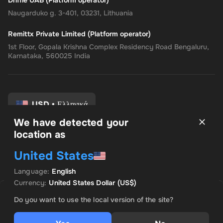
Driffle UAB (Platform operator)
Naugarduko g. 3-401, 03231, Lithuania
Remittx Private Limited (Platform operator)
1st Floor, Gopala Krishna Complex Residency Road Bengaluru,
Karnataka, 560025 India
USD
•
Ελληνικά
We have detected your
location as
Οροι και Προϋποθέσεις
United States
Πολιτική Απορρήτου
Πολιτική επιστροφής
Language
:
English
Προτιμήσεις συναίνεσης
Currency
:
United States Dollar
(US$)
ΠΩΛΉΘΗΚΕ ΑΠΌ TRUSTEDSELLER
Save
8
% with
Plus
ΠΡΟΚΕΙΜΕΝΗ ΠΡΟΣΦΟΡΑ
Do you want to use the local version of the site?
US$ 4.89
US$ 5.32