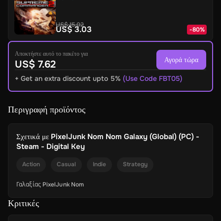
US$ 15.02
US$ 3.03
-
80
%
Αποκτήστε αυτό το πακέτο για
Αγορά τώρα
US$ 7.62
+ Get an extra discount upto 5%
(Use Code FBT05)
Περιγραφή προϊόντος
Σχετικά με
PixelJunk Nom Nom Galaxy (Global) (PC) -
Steam - Digital Key
Action
Casual
Indie
Strategy
Γαλαξίας PixelJunk Nom
Κριτικές