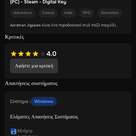
(PC) - Steam - Digital Key
Adventure
Casual
Indie
RPG
Simulation
Str
Aardman Jigsaws είναι ένα παραδοσιακό στυλ παζλ παιχνίδι.
Κριτικές
4.0
Αφήστε μια κριτική
Απαιτήσεις συστήματος
Σύστημα
:
Windows
Ελάχιστες Απαιτήσεις Συστήματος
Μνήμη
: