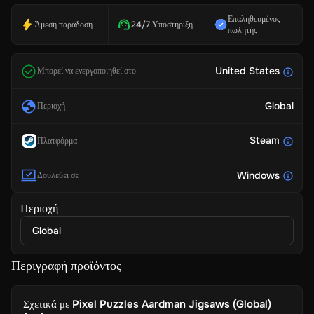
Επαληθευμένος
Άμεση παράδοση
24/7 Υποστήριξη
πωλητής
United States
Μπορεί να ενεργοποιηθεί στο
Global
Περιοχή
Steam
Πλατφόρμα
Windows
Δουλεύει σε
Περιοχή
Global
Περιγραφή προϊόντος
Σχετικά με
Pixel Puzzles Aardman Jigsaws (Global)