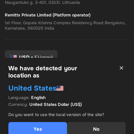
Naugarduko g. 3-401, 03231, Lithuania
Remittx Private Limited (Platform operator)
1st Floor, Gopala Krishna Complex Residency Road Bengaluru,
Karnataka, 560025 India
USD
•
Ελληνικά
We have detected your
location as
Οροι και Προϋποθέσεις
United States
Πολιτική Απορρήτου
Πολιτική επιστροφής
Language
:
English
Προτιμήσεις συναίνεσης
Currency
:
United States Dollar
(US$)
ΠΩΛΉΘΗΚΕ ΑΠΌ GAMING EMPIRE
Save
8
% with
Plus
ΠΡΟΚΕΙΜΕΝΗ ΠΡΟΣΦΟΡΑ
Do you want to use the local version of the site?
US$ 17.41
US$ 18.93
Yes
No