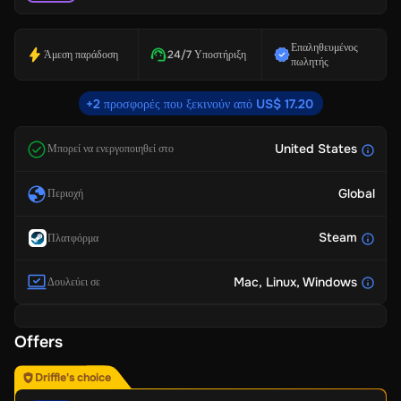
Επαληθευμένος
Άμεση παράδοση
24/7 Υποστήριξη
πωλητής
+2 προσφορές που ξεκινούν από US$ 17.20
United States
Μπορεί να ενεργοποιηθεί στο
Global
Περιοχή
Steam
Πλατφόρμα
Mac
, Linux
, Windows
Δουλεύει σε
Offers
Driffle's choice