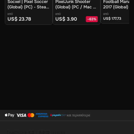
Socxel | Pixel Soccer
PixelJunk Shooter
Football Manag
(Global) (PC) - Steam
(Global) (PC / Mac /
2017 (Global) (
- Digital Key
Linux) - Steam -
Mac / Linux) -
από
από
από
Digital Key
- Digital Key
US$ 23.78
US$ 3.90
US$ 177.73
-
63
%
και περισσότερα