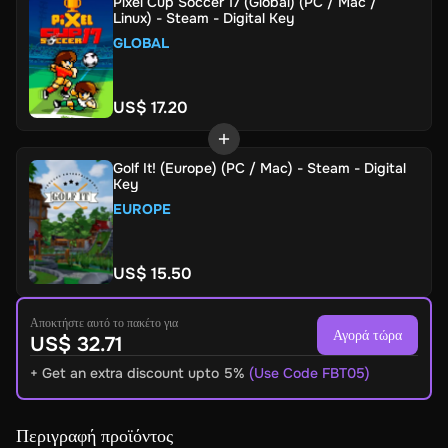
Pixel Cup Soccer 17 (Global) (PC / Mac /
Linux) - Steam - Digital Key
GLOBAL
US$ 17.20
Golf It! (Europe) (PC / Mac) - Steam - Digital
Key
EUROPE
US$ 15.50
Αποκτήστε αυτό το πακέτο για
Αγορά τώρα
US$ 32.71
+ Get an extra discount upto 5%
(Use Code FBT05)
Περιγραφή προϊόντος