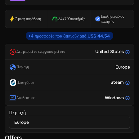
Επαληθευμένος
Άμεση παράδοση
24/7 Υποστήριξη
πωλητής
+4 προσφορές που ξεκινούν από US$ 44.54
United States
Δεν μπορεί να ενεργοποιηθεί στο
Europe
Περιοχή
Steam
Πλατφόρμα
Windows
Δουλεύει σε
Περιοχή
Europe
Offers