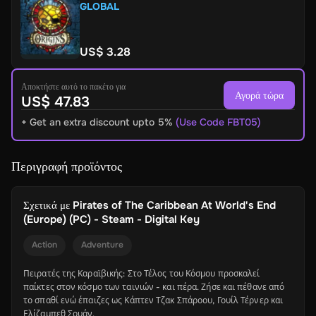
GLOBAL
US$ 3.28
Αποκτήστε αυτό το πακέτο για
Αγορά τώρα
US$ 47.83
+ Get an extra discount upto 5%
(Use Code FBT05)
Περιγραφή προϊόντος
Σχετικά με
Pirates of The Caribbean At World's End
(Europe) (PC) - Steam - Digital Key
Action
Adventure
Πειρατές της Καραϊβικής: Στο Τέλος του Κόσμου προσκαλεί
παίκτες στον κόσμο των ταινιών - και πέρα. Ζήσε και πέθανε από
το σπαθί ενώ έπαιζες ως Κάπτεν Τζακ Σπάροου, Γουίλ Τέρνερ και
Ελίζαμπεθ Σουάν.