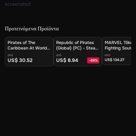
Προτεινόμενα Προϊόντα
Pirates of The
Republic of Pirates
MARVEL Tōkon
Caribbean At World's
(Global) (PC) - Steam
Fighting Souls
End (Global) (PC) -
- Digital Key
Ultimate Editio
από
από
από
Steam - Digital Key
(Global) (PC) -
US$ 30.52
US$ 8.94
US$ 134.27
-
69
%
- Digital Key