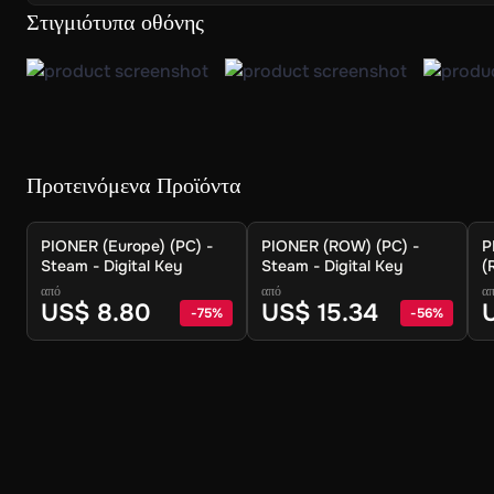
Στιγμιότυπα οθόνης
Προτεινόμενα Προϊόντα
PIONER (Europe) (PC) -
PIONER (ROW) (PC) -
P
Steam - Digital Key
Steam - Digital Key
(
D
από
από
α
US$ 8.80
US$ 15.34
U
-
75
%
-
56
%