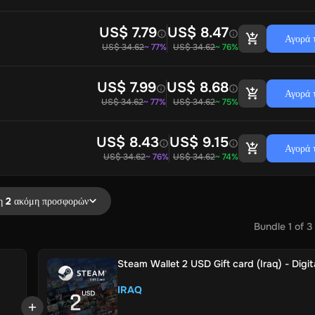
US$ 7.79
US$ 8.47
Αγορά 
US$ 34.62
~ 77%
US$ 34.62
~ 76%
US$ 7.99
US$ 8.68
Αγορά 
US$ 34.62
~ 77%
US$ 34.62
~ 75%
US$ 8.43
US$ 9.15
Αγορά 
US$ 34.62
~ 76%
US$ 34.62
~ 74%
 2 ακόμη προσφορών
Bundle
1
of
3
Steam Wallet 2 USD Gift card (Iraq) - Digit
IRAQ