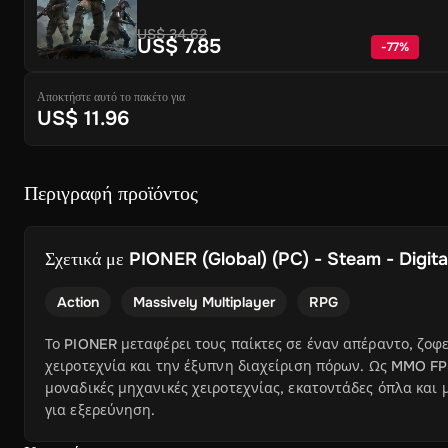
US$ 34.62
US$ 7.85
-
77
%
Αποκτήστε αυτό το πακέτο για
US$ 11.96
Περιγραφή προϊόντος
Σχετικά με
PIONER (Global) (PC) - Steam - Digita
Action
Massively Multiplayer
RPG
Το PIONER μεταφέρει τους παίκτες σε έναν απέραντο, ζοφ
χειροτεχνία και την έξυπνη διαχείριση πόρων. Ως MMO FP
μοναδικές μηχανικές χειροτεχνίας, εκατοντάδες όπλα και 
για εξερεύνηση.