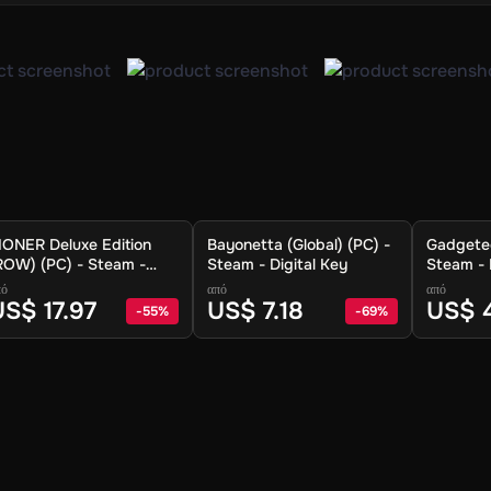
IONER Deluxe Edition
Bayonetta (Global) (PC) -
Gadgetee
ROW) (PC) - Steam -
Steam - Digital Key
Steam - 
igital Key
πό
από
από
S$ 17.97
US$ 7.18
US$ 
-
55
%
-
69
%