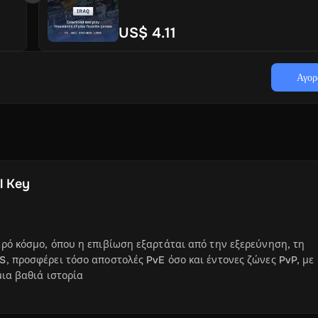
US$ 4.11
Αγορ
l Key
ερό κόσμο, όπου η επιβίωση εξαρτάται από την εξερεύνηση, τη
S, προσφέρει τόσο αποστολές PvE όσο και έντονες ζώνες PvP, με
μια βαθιά ιστορία