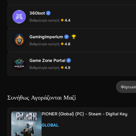
360loot
Βαθμολογία πωλητή
4.4
GamingImperium
Βαθμολογία πωλητή
4.8
Game Zone Portal
Βαθμολογία πωλητή
4.9
Φόρτωση
Συνήθως Αγοράζονται Μαζί
PIONER (Global) (PC) - Steam - Digital Key
GLOBAL