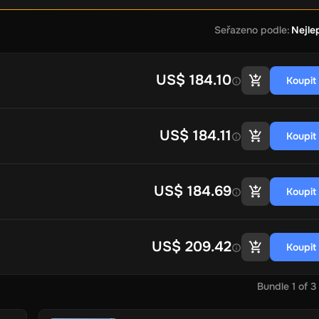
Seřazeno podle
:
Nejle
US$ 184.10
Koupit
US$ 184.11
Koupit
US$ 184.69
Koupit
US$ 209.42
Koupit
Bundle
1
of
3