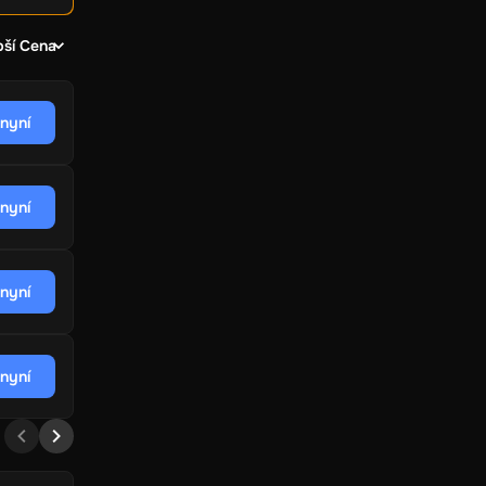
pší Cena
 nyní
 nyní
 nyní
 nyní