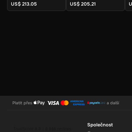
US$ 213.05
US$ 205.21
U
No Expiration
: Your 230 AUD balance on the Super Gift Ca
convenience.
Support for Multiple Currencies
: While the gift card is 
convert and use your funds as needed.
How to Redeem
Log In or Sign Up
: Visit the Super website and log in to 
Navigate to the Redeem Page
: Once logged in, go to t
Platit přes
a další
Enter the Code
: Select the option to redeem a gift card
Confirm and Add Funds
: Confirm the code and add the f
Společnost
your account for use.