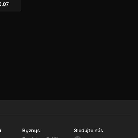
5.07
US$ 567.07
US$ 217.91
ur
to
.
 in
í
Byznys
Sledujte nás