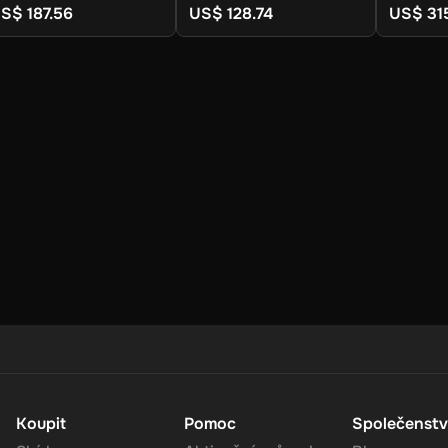
S$ 187.56
US$ 128.74
US$ 31
rd does not expire, giving you the flexibility to use the funds at yo
valued at 230 AUD, Super supports multiple currencies, allowing you 
your account. If you don't have an account, sign up for free.
he 'Add Funds' or 'Top-Up' section in your account dashboard.
 or voucher and enter the 230 AUD digital key you received via email
unds to your Super balance. The 230 AUD will be instantly available
Koupit
Pomoc
Společenstv