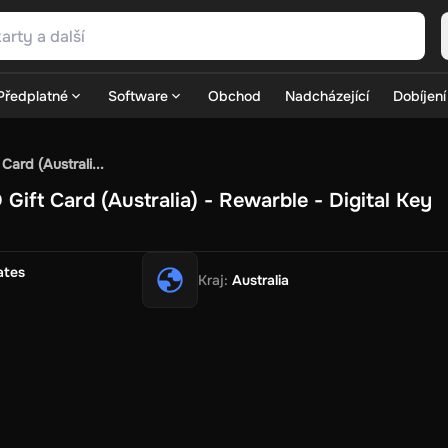
Předplatné
Software
Obchod
Nadcházející
Dobíjení
SN Games
GOG.com
Ubisoft Connect Games
Rockstar
View A
ard (Australi...
ulation
Sports
Strategy
TPS
Massively Multiplayer
FPS
Hack & 
ift Card (Australia) - Rewarble - Digital Key
re Diamonds
Fortnite V-Bucks
Minecraft: Minecoins Pack
PUB
ay
View All
ouse Flipper
Planet Zoo
Age of Empires
View All
Silent Hill F
G
ates
Kraj
:
Australia
ow
Game World
Thalia
JB HI-FI
IMVU
Rakuten Kobo
LevelUp
S
Primark
Zalando
Christ
Intersport
Tchibo
Otto
Kaufland
Penny
er Eats
Coles
BWS
Dan Murphy's
Hey You
Rappi
McDonald's
B
t
Hotels.com
Uber
Webjet
TripGift
Accor
Flight Centre
Expedia 
gs Family
Foot Locker
Macpac
Centauro
Netshoes
Gap
Fastra
Optik
Sephora
Blys
Endota
Nykaa
The Body Shop
Apollo Pha
epin
Rewarble
CashtoCode
JCB Premo
GoCash
Obucks
Paysaf