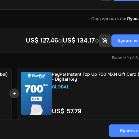
Сортировать по
:
Лучш
US$ 127.46
US$ 134.17
Купить с
Bundle
1
of
3
bal)
PayPal Instant Top Up 700 MXN Gift Card (
- Digital Key
GLOBAL
US$ 57.79
Купить 