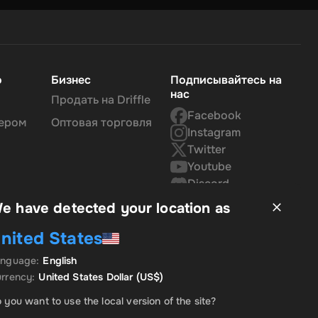
о
Бизнес
Подписывайтесь на
нас
Продать на Driffle
Facebook
нером
Оптовая торговля
Instagram
Twitter
Youtube
Discord
e have detected your location as
nited States
anguage
:
English
rrency
:
United States Dollar
(US$)
 you want to use the local version of the site?