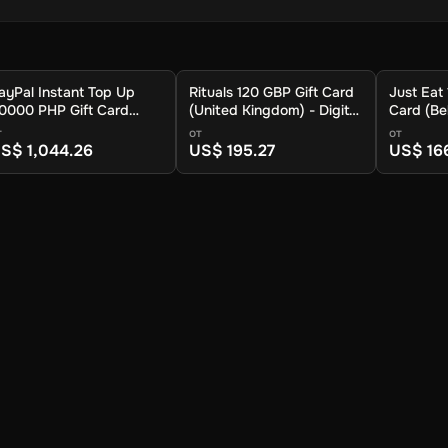
ayPal Instant Top Up
Rituals 120 GBP Gift Card
Just Eat
0000 PHP Gift Card
(United Kingdom) - Digital
Card (Bel
Global) - Digital Key
Key
Key
т
от
от
S$ 1,044.26
US$ 195.27
US$ 16