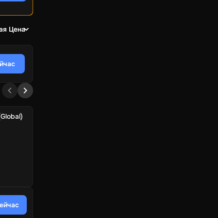
ая Цена
ейчас
Global)
сейчас