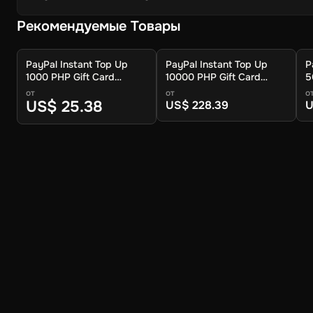
Рекомендуемые Товары
PayPal Instant Top Up
PayPal Instant Top Up
P
1000 PHP Gift Card
10000 PHP Gift Card
5
(Global) - Digital Key
(Global) - Digital Key
(
от
от
о
US$ 25.38
US$ 228.39
U