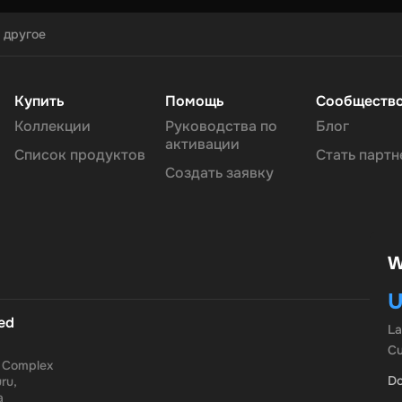
 другое
Купить
Помощь
Сообществ
Коллекции
Руководства по
Блог
активации
Список продуктов
Стать парт
Создать заявку
W
U
ted
L
Cu
a Complex
Do
ru,
a