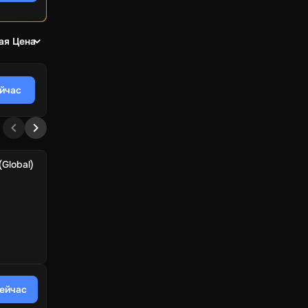
ая Цена
ейчас
(Global)
сейчас