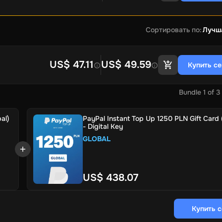
Сортировать по
:
Лучш
US$ 47.11
US$ 49.59
Купить с
Bundle
1
of
3
al)
PayPal Instant Top Up 1250 PLN Gift Card 
- Digital Key
GLOBAL
US$ 438.07
Купить 