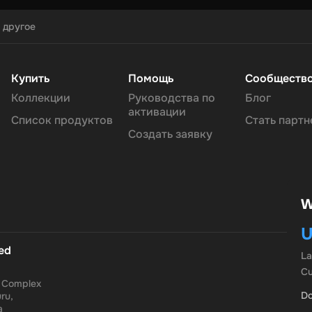
 другое
Купить
Помощь
Сообществ
Коллекции
Руководства по
Блог
активации
Список продуктов
Стать парт
Создать заявку
W
U
ted
L
Cu
a Complex
Do
ru,
a