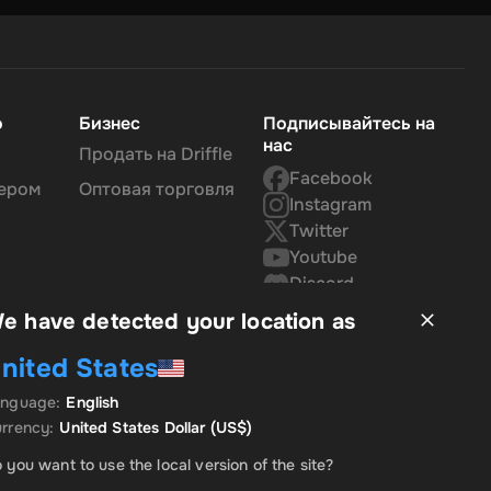
о
Бизнес
Подписывайтесь на
нас
Продать на Driffle
Facebook
нером
Оптовая торговля
Instagram
Twitter
Youtube
Discord
e have detected your location as
nited States
anguage
:
English
rrency
:
United States Dollar
(US$)
 you want to use the local version of the site?