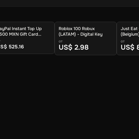
ayPal Instant Top Up
Roblox 100 Robux
Just Eat
500 MXN Gift Card
(LATAM) - Digital Key
(Belgium)
Global) - Digital Key
т
от
от
US$ 2.98
US$ 
S$ 525.16