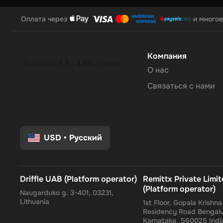
Оплата через
и многое
Компания
О нас
Связаться с нами
USD
•
Русский
Driffle UAB (Platform operator)
Remittx Private Limi
(Platform operator)
Naugarduko g. 3-401, 03231,
Lithuania
1st Floor, Gopala Krishn
Residency Road Bengalu
Karnataka, 560025 Indi