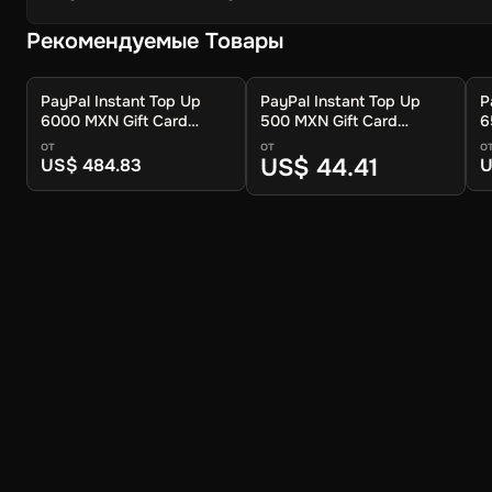
Рекомендуемые Товары
PayPal Instant Top Up
PayPal Instant Top Up
P
6000 MXN Gift Card
500 MXN Gift Card
6
(Global) - Digital Key
(Global) - Digital Key
(
от
от
о
US$ 44.41
US$ 484.83
U