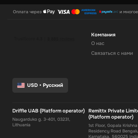
Оплата через
и многое
Компания
О нас
Связаться с нами
USD
•
Русский
Driffle UAB (Platform operator)
Remittx Private Limi
(Platform operator)
Naugarduko g. 3-401, 03231,
Lithuania
1st Floor, Gopala Krishn
Residency Road Bengalu
Karnataka, 560025 Indi