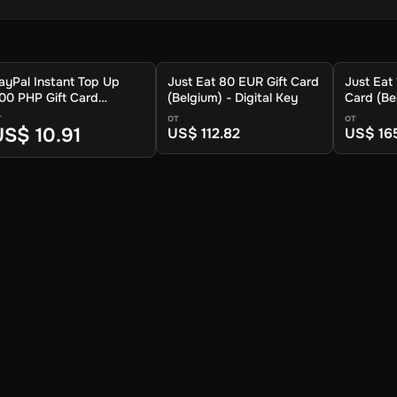
ayPal Instant Top Up
Just Eat 80 EUR Gift Card
Just Eat
00 PHP Gift Card
(Belgium) - Digital Key
Card (Bel
Global) - Digital Key
Key
т
от
от
US$ 10.91
US$ 112.82
US$ 16