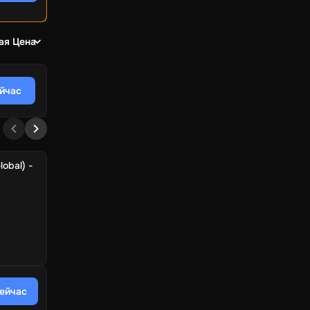
ая Цена
ейчас
lobal) -
сейчас