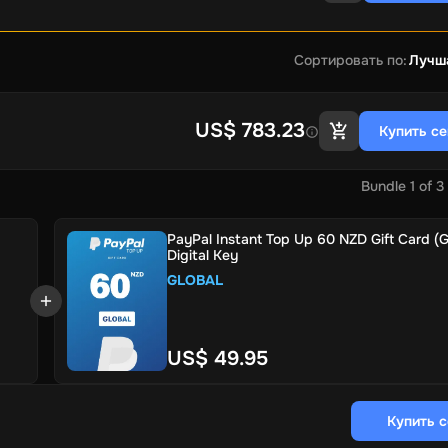
Сортировать по
:
Лучш
US$ 783.23
Купить с
Bundle
1
of
3
PayPal Instant Top Up 60 NZD Gift Card (G
Digital Key
GLOBAL
US$ 49.95
Купить 