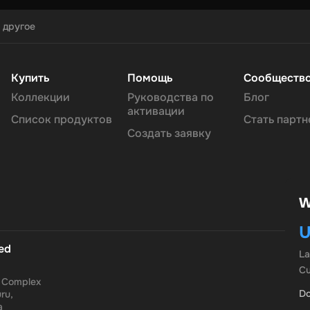
 другое
Купить
Помощь
Сообществ
Коллекции
Руководства по
Блог
активации
Список продуктов
Стать парт
Создать заявку
W
U
ted
L
Cu
a Complex
Do
ru,
a