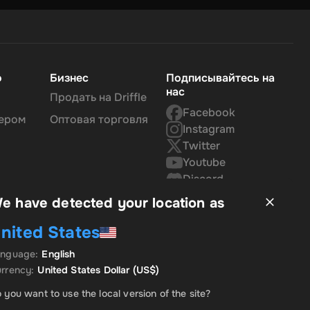
о
Бизнес
Подписывайтесь на
нас
Продать на Driffle
Facebook
нером
Оптовая торговля
Instagram
Twitter
Youtube
Discord
e have detected your location as
nited States
anguage
:
English
rrency
:
United States Dollar
(US$)
 you want to use the local version of the site?