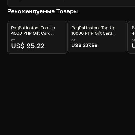
Рекомендуемые Товары
PayPal Instant Top Up
PayPal Instant Top Up
P
4000 PHP Gift Card
10000 PHP Gift Card
4
(Global) - Digital Key
(Global) - Digital Key
(
от
от
о
US$ 95.22
US$ 227.56