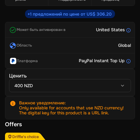
+1 предложений по цене от US$ 306.20
United States
Может быть активирован в
Global
Область
PayPal Instant Top Up
Платформа
Ценить
400 NZD
Важное уведомление
:
Only available for accounts that use NZD currency!
The digital key for this product is a URL link.
Offers
Driffle's choice