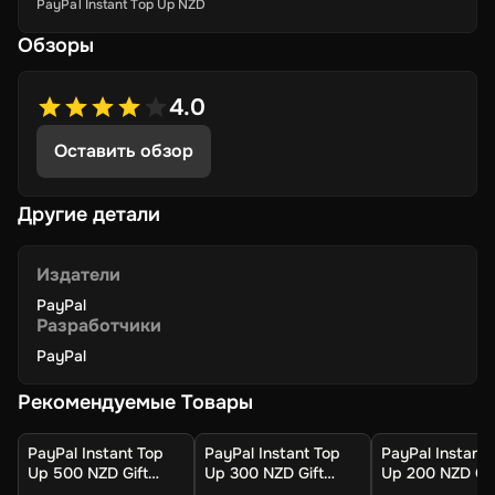
PayPal Instant Top Up NZD
Обзоры
4.0
Оставить обзор
Другие детали
Издатели
PayPal
Разработчики
PayPal
Рекомендуемые Товары
PayPal Instant Top
PayPal Instant Top
PayPal Instant 
Up 500 NZD Gift
Up 300 NZD Gift
Up 200 NZD Gif
Card (Global) -
Card (Global) -
Card (Global) -