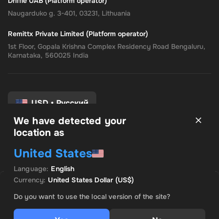
Driffle UAB (Platform operator)
Naugarduko g. 3-401, 03231, Lithuania
Remittx Private Limited (Platform operator)
1st Floor, Gopala Krishna Complex Residency Road Bengaluru,
Karnataka, 560025 India
USD
•
Русский
We have detected your
location as
Условия и положения
United States
политика конфиденциальности
Политика возврата
Language
:
English
Настройки согласия
Currency
:
United States Dollar
(US$)
Упс, товар распродан
Do you want to use the local version of the site?
Уведомить меня, когда этот товар станет доступным