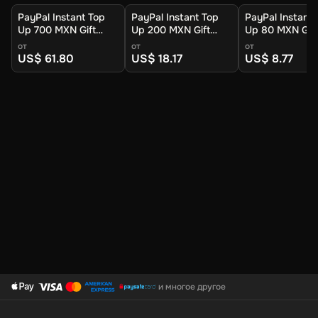
PayPal Instant Top
PayPal Instant Top
PayPal Instant 
Up 700 MXN Gift
Up 200 MXN Gift
Up 80 MXN Gift
Card (Global) -
Card (Global) -
(Global) - Digit
от
от
от
Digital Key
Digital Key
US$ 61.80
US$ 18.17
US$ 8.77
и многое другое