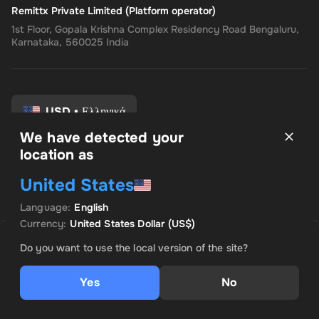
Remittx Private Limited (Platform operator)
1st Floor, Gopala Krishna Complex Residency Road Bengaluru,
Karnataka, 560025 India
USD
•
Ελληνικά
We have detected your
location as
Οροι και Προϋποθέσεις
United States
Πολιτική Απορρήτου
Πολιτική επιστροφής
Language
:
English
Προτιμήσεις συναίνεσης
Currency
:
United States Dollar
(US$)
ΠΩΛΉΘΗΚΕ ΑΠΌ TOP OFFER
ΠΡΟΚΕΙΜΕΝΗ ΠΡΟΣΦΟΡΑ
Do you want to use the local version of the site?
US$ 251.52
Yes
No
Προσθήκη στο καλάθι