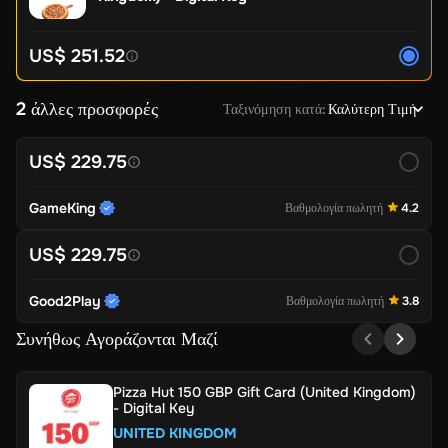
US$ 251.52
2 άλλες προσφορές
Ταξινόμηση κατά
:
Καλύτερη Τιμή
US$ 229.75
GameKing
Βαθμολογία πωλητή
4.2
US$ 229.75
Good2Play
Βαθμολογία πωλητή
3.8
Συνήθως Αγοράζονται Μαζί
Pizza Hut 150 GBP Gift Card (United Kingdom)
- Digital Key
UNITED KINGDOM