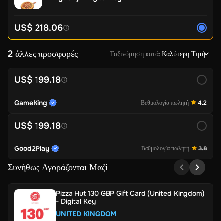
US$ 218.06
2 άλλες προσφορές
Ταξινόμηση κατά
:
Καλύτερη Τιμή
US$ 199.18
GameKing
Βαθμολογία πωλητή
4.2
US$ 199.18
Good2Play
Βαθμολογία πωλητή
3.8
Συνήθως Αγοράζονται Μαζί
Pizza Hut 130 GBP Gift Card (United Kingdom)
- Digital Key
UNITED KINGDOM